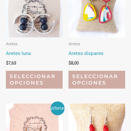
Aretes
Aretes
Aretes luna
Aretes dispares
$
7,63
$
8,00
Este
Es
SELECCIONAR
SELECCIONAR
producto
pr
OPCIONES
OPCIONES
tiene
ti
múltiples
mú
variantes.
va
¡Oferta!
Las
La
opciones
op