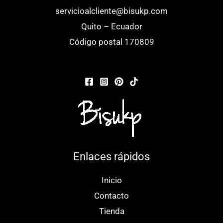
pueden
pu
servicioalcliente@bisukp.com
elegir
ele
Quito – Ecuador
en
en
Código postal 170809
la
la
página
pá
de
de
producto
pr
Enlaces rápidos
Inicio
Contacto
Tienda