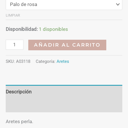
LIMPIAR
Disponibilidad:
1 disponibles
Aretes
AÑADIR AL CARRITO
perla
cantidad
SKU:
A03118
Categoría:
Aretes
Descripción
Información adicional
Aretes perla.