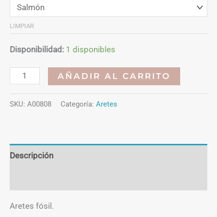
$4,35.
$3,26.
LIMPIAR
Disponibilidad:
1 disponibles
Aretes
AÑADIR AL CARRITO
fósil
cantidad
SKU:
A00808
Categoría:
Aretes
Descripción
Información adicional
Aretes fósil.