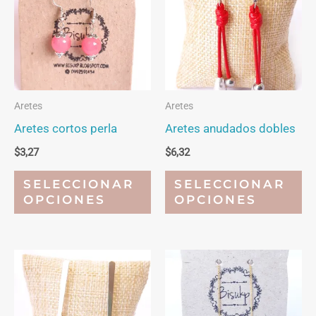
Aretes
Aretes
Aretes cortos perla
Aretes anudados dobles
$
3,27
$
6,32
Este
Es
SELECCIONAR
SELECCIONAR
producto
pr
OPCIONES
OPCIONES
tiene
ti
múltiples
mú
variantes.
va
Las
La
opciones
op