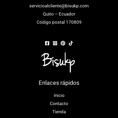
pueden
pu
servicioalcliente@bisukp.com
elegir
ele
Quito – Ecuador
en
en
Código postal 170809
la
la
página
pá
de
de
producto
pr
Enlaces rápidos
Inicio
Contacto
Tienda