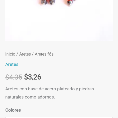
Inicio
/
Aretes
/ Aretes fósil
Aretes
El
El
$
4,35
$
3,26
precio
precio
Aretes con base de acero plateado y piedras
naturales como adornos.
original
actual
Colores
era:
es: