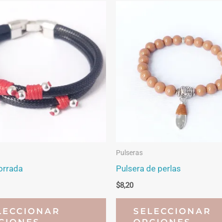
Pulseras
orrada
Pulsera de perlas
$
8,20
Este
LECCIONAR
SELECCIONAR
producto
CIONES
OPCIONES