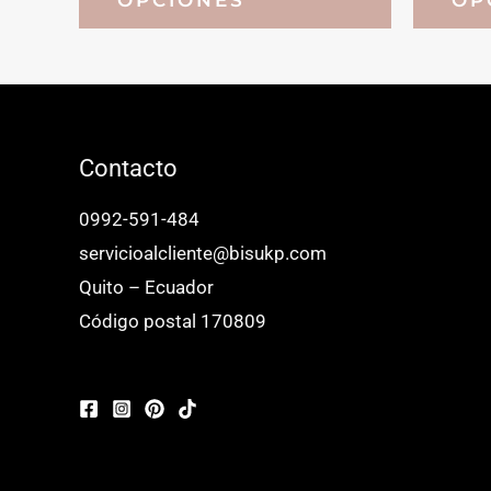
tiene
múltiples
variantes.
Las
opciones
Contacto
se
0992-591-484
pueden
servicioalcliente@bisukp.com
elegir
Quito – Ecuador
en
Código postal 170809
la
página
de
producto