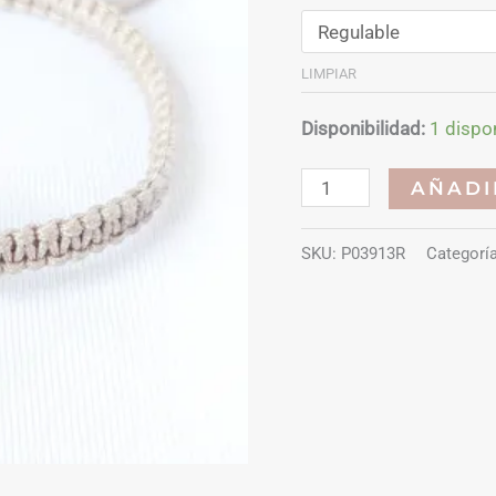
LIMPIAR
Disponibilidad:
1 dispo
Pulsera
AÑADI
zamak
ajustable
SKU:
P03913R
Categorí
cantidad