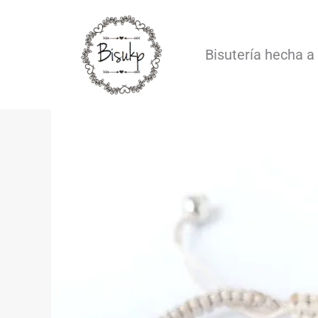
Ir
al
Bisutería hecha 
contenido