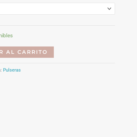
nibles
R AL CARRITO
a:
Pulseras