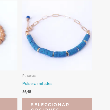
Pulseras
Pulsera mitades
$
6,48
Este
Este
SELECCIONAR
producto
producto
OPCIONES