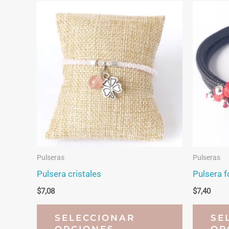
Pulseras
Pulseras
Pulsera cristales
Pulsera f
$
7,08
$
7,40
Este
SELECCIONAR
SE
producto
OPCIONES
OP