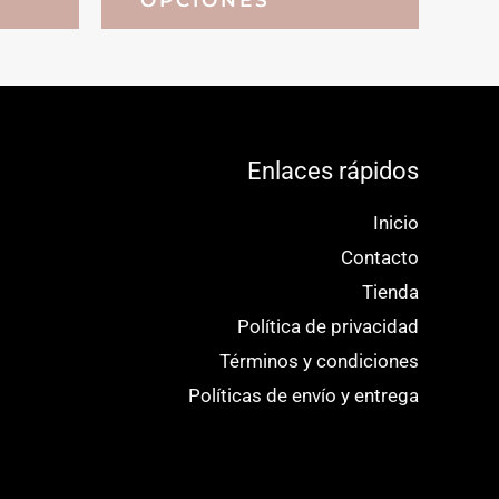
tiene
tiene
múltiples
múltiples
variantes.
variantes.
Las
Las
opciones
opciones
Enlaces rápidos
se
se
Inicio
pueden
pueden
Contacto
elegir
elegir
Tienda
en
en
Política de privacidad
la
la
Términos y condiciones
página
página
Políticas de envío y entrega
de
de
producto
producto