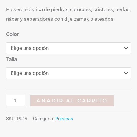
Pulsera elástica de piedras naturales, cristales, perlas,
nácar y separadores con dije zamak plateados.
Color
Talla
Pulsera
AÑADIR AL CARRITO
piedras
variadas
SKU:
P049
Categoría:
Pulseras
cantidad