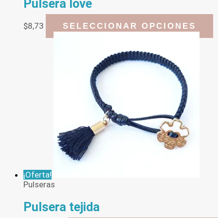
Pulsera love
E
$
8,73
SELECCIONAR OPCIONES
p
t
m
v
L
o
s
p
e
e
l
p
d
p
¡Oferta!
Pulseras
Pulsera tejida