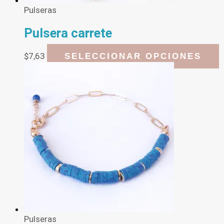
Pulseras
Pulsera carrete
E
$
7,63
SELECCIONAR OPCIONES
p
t
m
v
L
o
s
p
e
e
l
p
d
p
Pulseras