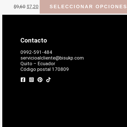
El
El
$
9,60
$
7,20
SELECCIONAR OPCIONE
precio
precio
original
actual
era:
es:
$9,60.
$7,20.
Contacto
0992-591-484
servicioalcliente@bisukp.com
Quito – Ecuador
Código postal 170809