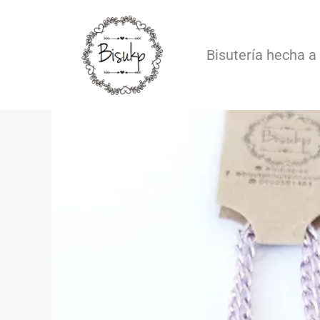
Ir
al
Bisutería hecha 
contenido