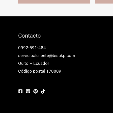
tiene
múltiples
variantes.
Las
opciones
Contacto
se
0992-591-484
pueden
servicioalcliente@bisukp.com
elegir
Quito – Ecuador
en
Código postal 170809
la
página
de
producto