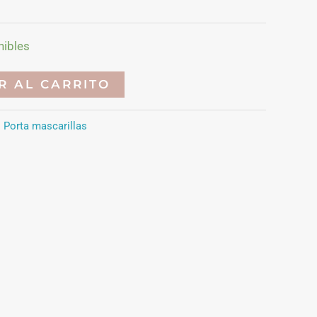
nibles
R AL CARRITO
:
Porta mascarillas