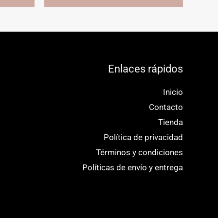
tiene
tiene
múltiples
múltiples
variantes.
variantes.
Las
Las
opciones
opciones
Enlaces rápidos
se
se
Inicio
pueden
pueden
Contacto
elegir
elegir
Tienda
en
en
Política de privacidad
la
la
Términos y condiciones
página
página
Políticas de envío y entrega
de
de
producto
producto