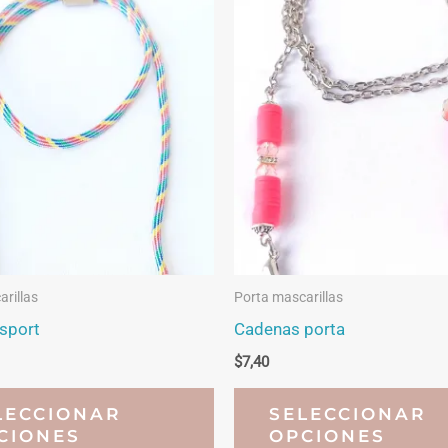
rillas
Porta mascarillas
 sport
Cadenas porta
$
7,40
Este
LECCIONAR
SELECCIONAR
producto
CIONES
OPCIONES