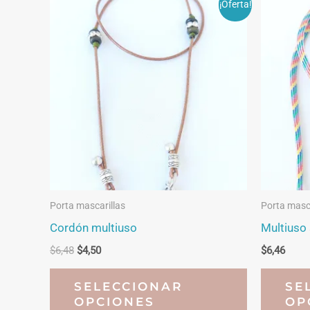
¡Oferta!
Porta mascarillas
Porta masca
Cordón multiuso
Multiuso
El
El
$
6,48
$
4,50
$
6,46
precio
precio
Este
original
actual
SELECCIONAR
SE
era:
es:
producto
OPCIONES
OP
$6,48.
$4,50.