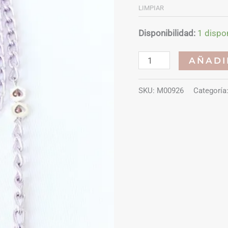
LIMPIAR
Disponibilidad:
1 dispo
Porta
AÑADI
mascarillas
cadenas
SKU:
M00926
Categoría
acero
cantidad