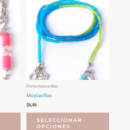
Porta mascarillas
Mostacillas
$
6,46
Este
Este
SELECCIONAR
producto
producto
OPCIONES