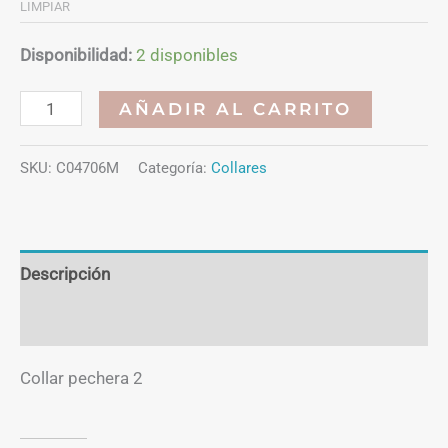
LIMPIAR
Disponibilidad:
2 disponibles
Collar
AÑADIR AL CARRITO
pechera
2
SKU:
C04706M
Categoría:
Collares
cantidad
Descripción
Información adicional
Collar pechera 2