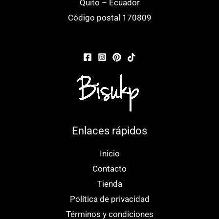
elegir
ele
Quito – Ecuador
en
en
Código postal 170809
la
la
página
pá
de
de
producto
pr
Enlaces rápidos
Inicio
Contacto
Tienda
Política de privacidad
Términos y condiciones