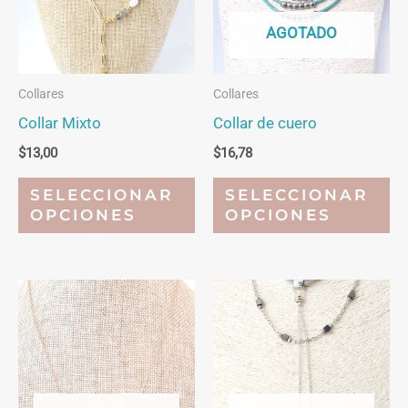
AGOTADO
Collares
Collares
Collar Mixto
Collar de cuero
$
13,00
$
16,78
Este
Es
SELECCIONAR
SELECCIONAR
producto
pr
OPCIONES
OPCIONES
tiene
ti
múltiples
mú
variantes.
va
Las
La
opciones
op
se
se