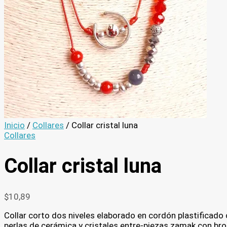
Inicio
/
Collares
/ Collar cristal luna
Collares
Collar cristal luna
$
10,89
Collar corto dos niveles elaborado en cordón plastificado 
perlas de cerámica y cristales entre-piezas zamak con bro