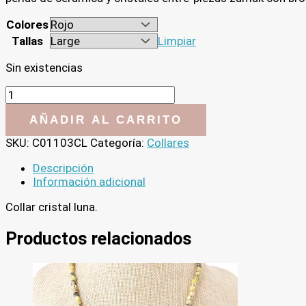
Colores
Tallas
Limpiar
Sin existencias
Collar
cristal
luna
AÑADIR AL CARRITO
cantidad
SKU:
C01103CL
Categoría:
Collares
Descripción
Información adicional
Collar cristal luna.
Productos relacionados