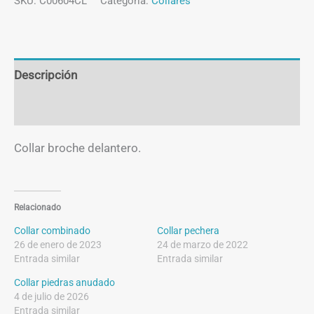
delantero
SKU:
C00604CL
Categoría:
Collares
cantidad
Descripción
Información adicional
Collar broche delantero.
Relacionado
Collar combinado
Collar pechera
26 de enero de 2023
24 de marzo de 2022
Entrada similar
Entrada similar
Collar piedras anudado
4 de julio de 2026
Entrada similar