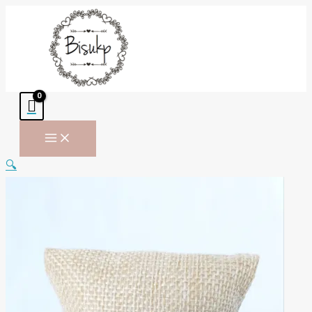
Ir
al
contenido
🔍