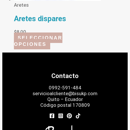
Aretes
Aretes dispares
$
8,00
SELECCIONAR
Este
OPCIONES
producto
tiene
múltiples
variantes.
Las
Contacto
opciones
se
0992-591-484
pueden
servicioalcliente@bisukp.com
elegir
Quito – Ecuador
en
Código postal 170809
la
página
de
producto