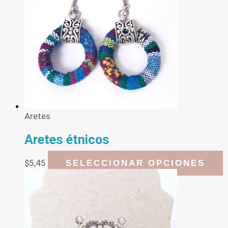
Aretes
Aretes étnicos
E
$
5,45
SELECCIONAR OPCIONES
p
t
m
v
L
o