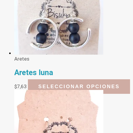
s
p
e
e
l
p
d
p
Aretes
Aretes luna
E
$
7,63
SELECCIONAR OPCIONES
p
t
m
v
L
o
s