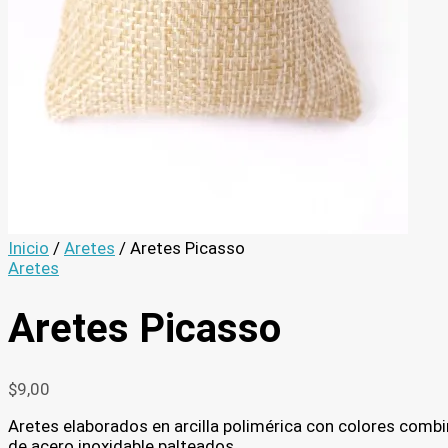
Inicio
/
Aretes
/ Aretes Picasso
Aretes
Aretes Picasso
$
9,00
Aretes elaborados en arcilla polimérica con colores comb
de acero inoxidable palteados.