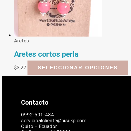
e
l
p
d
p
Aretes
Aretes cortos perla
E
$
3,27
SELECCIONAR OPCIONES
p
t
m
v
L
Contacto
o
s
p
0992-591-484
e
servicioalcliente@bisukp.com
e
Quito – Ecuador