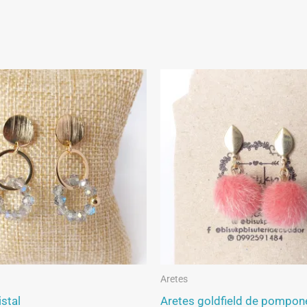
Aretes
istal
Aretes goldfield de pompon