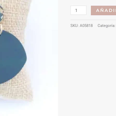
Aretes
AÑADI
Lisa
cantidad
SKU:
A05818
Categoría