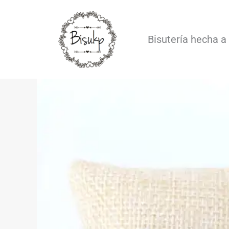
Ir
al
Bisutería hecha 
contenido