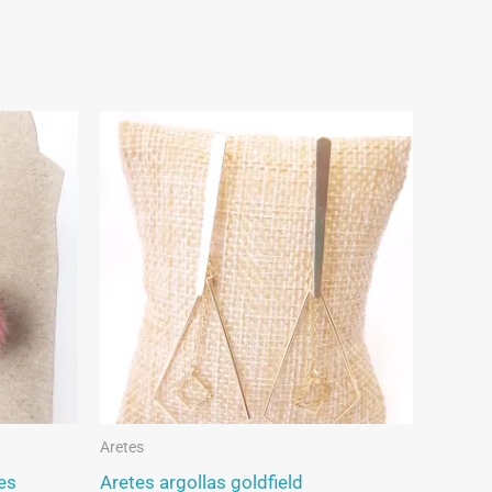
Aretes
es
Aretes argollas goldfield