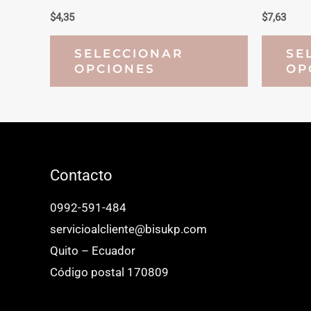
$
4,35
$
7,63
Este
SELECCIONAR
SE
producto
OPCIONES
OP
tiene
múltiples
variantes.
Las
opciones
Contacto
se
0992-591-484
pueden
servicioalcliente@bisukp.com
elegir
Quito – Ecuador
en
Código postal 170809
la
página