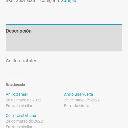
cantidad
SKU:
S00903S5
Categoría:
Sortijas
Descripción
Información adicional
Anillo cristales.
Relacionado
Anillo zamak
Anillo una vuelta
26 de mayo de 2022
26 de mayo de 2022
Entrada similar
Entrada similar
Collar cristal luna
24 de marzo de 2022
Entrada similar