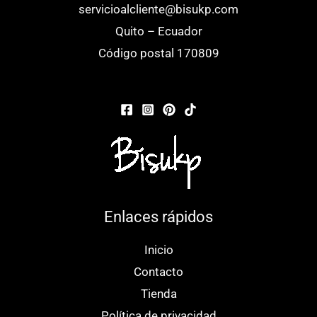
servicioalcliente@bisukp.com
la
Quito – Ecuador
página
Código postal 170809
de
producto
Enlaces rápidos
Inicio
Contacto
Tienda
Política de privacidad